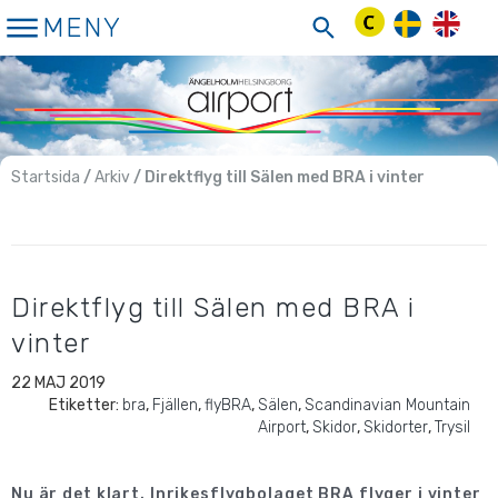
Hoppa
MENY
till
innehåll
Startsida
/
Arkiv
/ Direktflyg till Sälen med BRA i vinter
Direktflyg till Sälen med BRA i
vinter
22 MAJ 2019
Etiketter:
bra
,
Fjällen
,
flyBRA
,
Sälen
,
Scandinavian Mountain
Airport
,
Skidor
,
Skidorter
,
Trysil
Nu är det klart. Inrikesflygbolaget BRA flyger i vinter