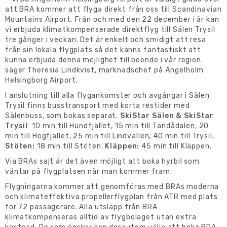
att BRA kommer att flyga direkt från oss till Scandinavian
Mountains Airport. Från och med den 22 december i år kan
vi erbjuda klimatkompenserade direktflyg till Sälen Trysil
tre gånger i veckan. Det är enkelt och smidigt att resa
från sin lokala flygplats så det känns fantastiskt att
kunna erbjuda denna möjlighet till boende i vår region.
säger Theresia Lindkvist, marknadschef på Ängelholm
Helsingborg Airport.
I anslutning till alla flygankomster och avgångar i Sälen
Trysil finns busstransport med korta restider med
Sälenbuss, som bokas separat.
SkiStar Sälen & SkiStar
Trysil
: 10 min till Hundfjället, 15 min till Tandådalen, 20
min till Högfjället, 25 min till Lindvallen, 40 min till Trysil,
Stöten:
18 min till Stöten,
Kläppen:
45 min till Kläppen.
Via BRAs sajt är det även möjligt att boka hyrbil som
väntar på flygplatsen när man kommer fram.
Flygningarna kommer att genomföras med BRAs moderna
och klimateffektiva propellerflygplan från ATR med plats
för 72 passagerare. Alla utsläpp från BRA
klimatkompenseras alltid av flygbolaget utan extra