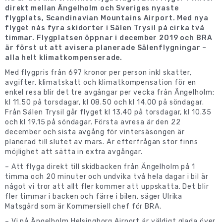
direkt mellan Ängelholm och Sveriges nyaste
flygplats, Scandinavian Mountains Airport. Med nya
flyget nås fyra skidorter i Sälen Trysil på cirka två
timmar. Flygplatsen öppnar i december 2019 och BRA
är först ut att avisera planerade Sälenflygningar –
alla helt klimatkompenserade.
Med flygpris från 697 kronor per person inkl skatter,
avgifter, klimatskatt och klimatkompensation för en
enkel resa blir det tre avgångar per vecka från Ängelholm:
kl 11.50 på torsdagar, kl 08.50 och kl 14.00 på söndagar.
Från Sälen Trysil går flyget kl 13.40 på torsdagar, kl 10.35
och kl 19.15 på söndagar. Första avresa är den 22
december och sista avgång för vintersäsongen är
planerad till slutet av mars. Är efterfrågan stor finns
möjlighet att sätta in extra avgångar.
– Att flyga direkt till skidbacken från Ängelholm på 1
timma och 20 minuter och undvika två hela dagar i bil är
något vi tror att allt fler kommer att uppskatta. Det blir
fler timmar i backen och färre i bilen, säger Ulrika
Matsgård som är Kommersiell chef för BRA.
– Vi på Ängelholm Helsingborg Airport är väldigt glada över