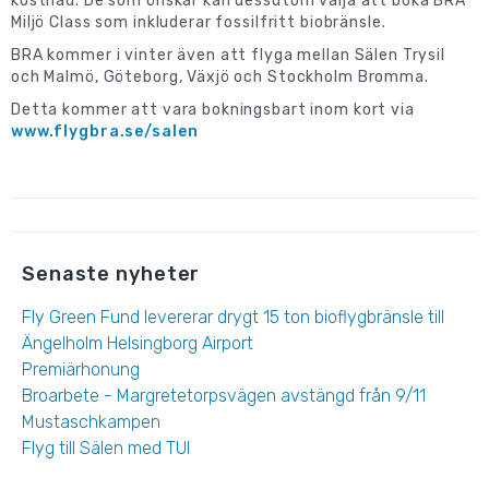
kostnad. De som önskar kan dessutom välja att boka BRA
Miljö Class som inkluderar fossilfritt biobränsle.
BRA kommer i vinter även att flyga mellan Sälen Trysil
och Malmö, Göteborg, Växjö och Stockholm Bromma.
Detta kommer att vara bokningsbart inom kort via
www.flygbra.se/salen
Senaste nyheter
Fly Green Fund levererar drygt 15 ton bioflygbränsle till
Ängelholm Helsingborg Airport
Premiärhonung
Broarbete - Margretetorpsvägen avstängd från 9/11
Mustaschkampen
Flyg till Sälen med TUI