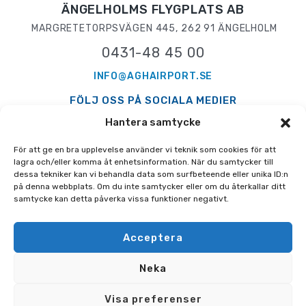
ÄNGELHOLMS FLYGPLATS AB
MARGRETETORPSVÄGEN 445, 262 91 ÄNGELHOLM
0431-48 45 00
INFO@AGHAIRPORT.SE
FÖLJ OSS PÅ SOCIALA MEDIER
Hantera samtycke
För att ge en bra upplevelse använder vi teknik som cookies för att
lagra och/eller komma åt enhetsinformation. När du samtycker till
dessa tekniker kan vi behandla data som surfbeteende eller unika ID:n
PRESS
GDPR
AVIATION INFO
på denna webbplats. Om du inte samtycker eller om du återkallar ditt
samtycke kan detta påverka vissa funktioner negativt.
TILLGÄNGLIGHETSREDOGÖRELSE
Acceptera
Neka
Visa preferenser