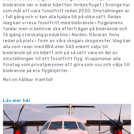
biobränsle när vi bokar biljetten. Inrikesflyget i Sverige har
som mål att vara fossilfritt redan 2030. Omställningen är
i full gång och vi kan alla hjälpa till på olika sätt. Redan
idag kan vi resa fossilfritt med biobränsle i flygplanens
tankar men vi behöver öka efterfrågan på biobränsle och
få igång storskalig produktion i Norden. Råvaran finns
redan på plats i form av våra skogars skogsrester. Idag kan
alla som reser med BRA eller SAS enkelt välja till
biobränsle på sin biljett och på så sätt vara en del av
omställningen till ett fossilfritt flyg. Vi uppmanar alla
företag som privatpersoner att göra som oss och välja till
biobränsle på era flygbiljetter.
Mot en hållbar framtid!
Läs mer här