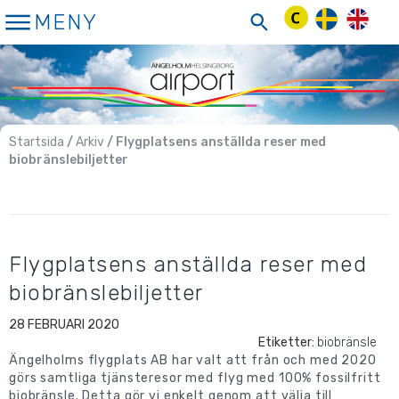
Hoppa
MENY
till
innehåll
Startsida
/
Arkiv
/ Flygplatsens anställda reser med
biobränslebiljetter
Flygplatsens anställda reser med
biobränslebiljetter
28 FEBRUARI 2020
Etiketter:
biobränsle
Ängelholms flygplats AB har valt att från och med 2020
görs samtliga tjänsteresor med flyg med 100% fossilfritt
biobränsle. Detta gör vi enkelt genom att välja till