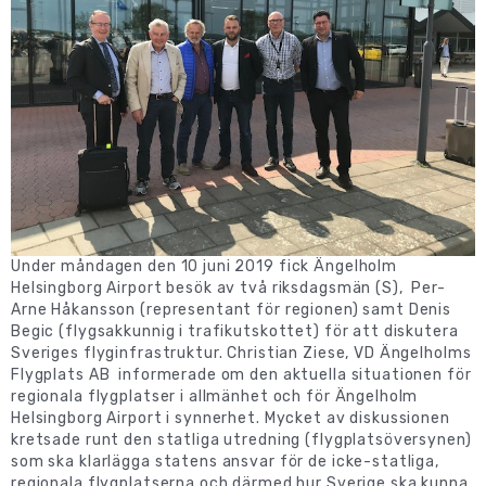
Under måndagen den 10 juni 2019 fick Ängelholm
Helsingborg Airport besök av två riksdagsmän (S), Per-
Arne Håkansson (representant för regionen) samt Denis
Begic (flygsakkunnig i trafikutskottet) för att diskutera
Sveriges flyginfrastruktur. Christian Ziese, VD Ängelholms
Flygplats AB informerade om den aktuella situationen för
regionala flygplatser i allmänhet och för Ängelholm
Helsingborg Airport i synnerhet. Mycket av diskussionen
kretsade runt den statliga utredning (flygplatsöversynen)
som ska klarlägga statens ansvar för de icke-statliga,
regionala flygplatserna och därmed hur Sverige ska kunna