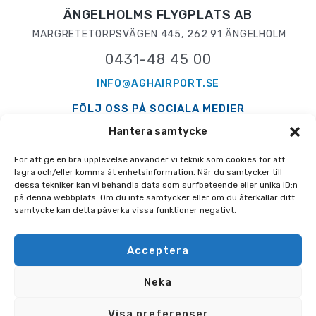
ÄNGELHOLMS FLYGPLATS AB
MARGRETETORPSVÄGEN 445, 262 91 ÄNGELHOLM
0431-48 45 00
INFO@AGHAIRPORT.SE
FÖLJ OSS PÅ SOCIALA MEDIER
Hantera samtycke
För att ge en bra upplevelse använder vi teknik som cookies för att
lagra och/eller komma åt enhetsinformation. När du samtycker till
dessa tekniker kan vi behandla data som surfbeteende eller unika ID:n
PRESS
GDPR
AVIATION INFO
på denna webbplats. Om du inte samtycker eller om du återkallar ditt
samtycke kan detta påverka vissa funktioner negativt.
TILLGÄNGLIGHETSREDOGÖRELSE
Acceptera
Neka
Visa preferenser