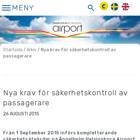
Hoppa
MENY
till
innehåll
Startsida
/
Arkiv
/ Nya krav för säkerhetskontroll av
passagerare
Nya krav för säkerhetskontroll av
passagerare
26 AUGUSTI 2015
Från 1 September 2015 införs kompletterande
säkerhetsåtgärder på Ängelholm Helsingborg Airport