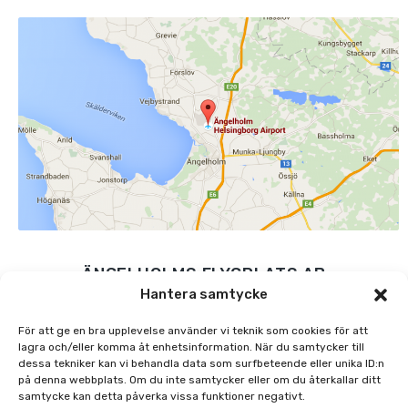
ÄNGELHOLMS FLYGPLATS AB
Hantera samtycke
MARGRETETORPSVÄGEN 445, 262 91 ÄNGELHOLM
0431-48 45 00
För att ge en bra upplevelse använder vi teknik som cookies för att
lagra och/eller komma åt enhetsinformation. När du samtycker till
INFO@AGHAIRPORT.SE
dessa tekniker kan vi behandla data som surfbeteende eller unika ID:n
på denna webbplats. Om du inte samtycker eller om du återkallar ditt
FÖLJ OSS PÅ SOCIALA MEDIER
samtycke kan detta påverka vissa funktioner negativt.