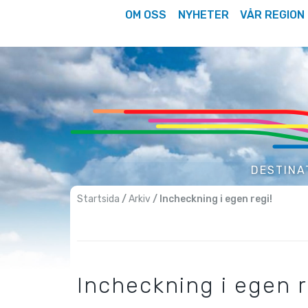
Hoppa
OM OSS
NYHETER
VÅR REGION
till
innehåll
DESTINA
Startsida
/
Arkiv
/ Incheckning i egen regi!
Incheckning i egen r