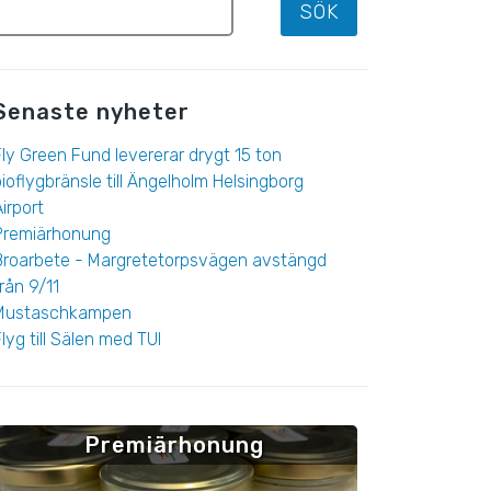
Senaste nyheter
ly Green Fund levererar drygt 15 ton
ioflygbränsle till Ängelholm Helsingborg
irport
Premiärhonung
Broarbete - Margretetorpsvägen avstängd
rån 9/11
Mustaschkampen
lyg till Sälen med TUI
Premiärhonung