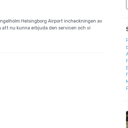
Ängelholm Helsingborg Airport incheckningen av
a att nu kunna erbjuda den servicen och vi
F
b
A
f
F