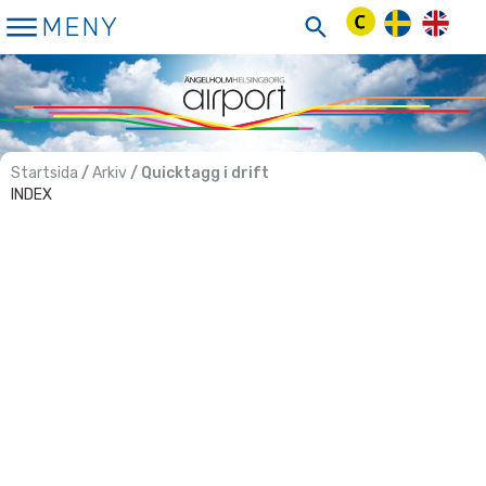
Hoppa
MENY
till
innehåll
Startsida
/
Arkiv
/ Quicktagg i drift
INDEX