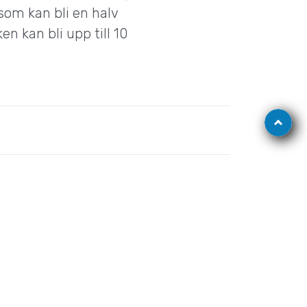
 som kan bli en halv
en kan bli upp till 10
Gå
till
toppen