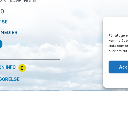
2 91 ÄNGELHOLM
00
.SE
 MEDIER
För att ge 
komma åt en
data som su
eller om du
Acc
ON INFO
GÖRELSE