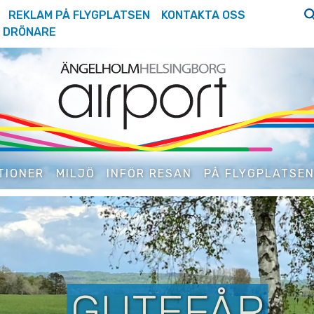
REKLAM PÅ FLYGPLATSEN
KONTAKTA OSS
DRÖNARE
TIONER
MILJÖ
INFÖR RESAN
PÅ FLYGPLATSE
GUTEFÅR