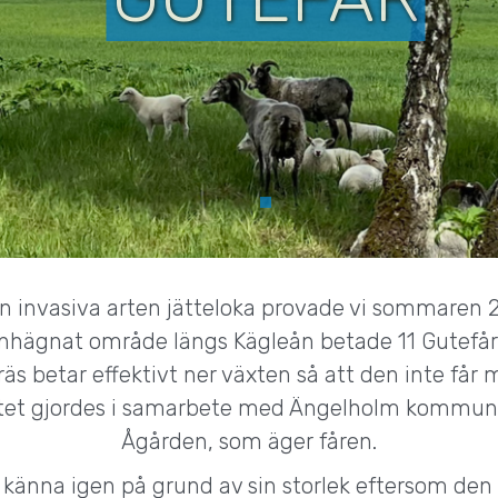
n invasiva arten jätteloka provade vi sommaren 
 inhägnat område längs Kägleån betade 11 Gutefår
äs betar effektivt ner växten så att den inte får 
ektet gjordes i samarbete med Ängelholm kommun 
Ågården, som äger fåren.
 känna igen på grund av sin storlek eftersom den b