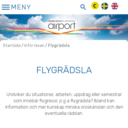
Hoppa
MENY
till
innehåll
Startsida
/
Inför resan
/ Flygrädsla
FLYGRÄDSLA
Undviker du situationer, arbeten, uppdrag eller semestrar
som innebär flygresor, p g a flygrädsla? Ibland kan
information och mer kunskap minska oroskänslan och den
eventuella rädslan.