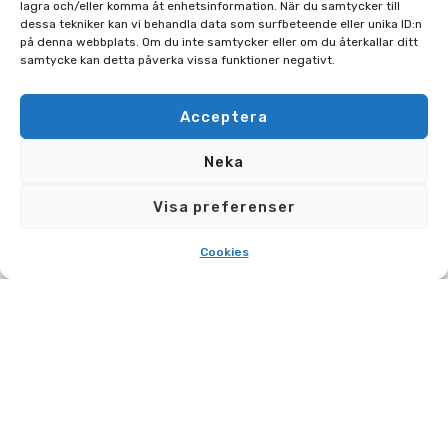
lagra och/eller komma åt enhetsinformation. När du samtycker till
MARGRETETORPSVÄGEN 445, 262 91 ÄNGELHOLM
dessa tekniker kan vi behandla data som surfbeteende eller unika ID:n
på denna webbplats. Om du inte samtycker eller om du återkallar ditt
0431-48 45 00
samtycke kan detta påverka vissa funktioner negativt.
INFO@AGHAIRPORT.SE
Acceptera
FÖLJ OSS PÅ SOCIALA MEDIER
Neka
Visa preferenser
PRESS
GDPR
AVIATION INFO
Cookies
TILLGÄNGLIGHETSREDOGÖRELSE