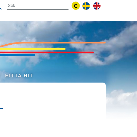
N
HITTA HIT
T