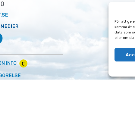
00
.SE
För att ge 
 MEDIER
komma åt en
data som su
eller om du
Acc
ON INFO
GÖRELSE
ÄNGELHOLMS FLYGPLATS AB 2017