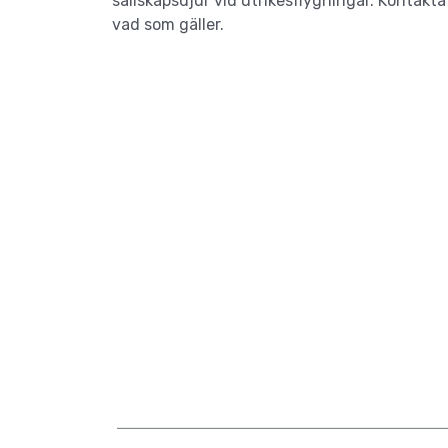
sällskapsdjur vid utrikesflygningar. Kontakta 
vad som gäller.