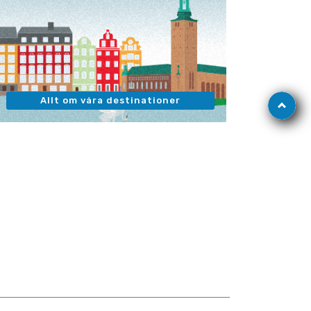
Gå
Allt om våra destinationer
till
toppen