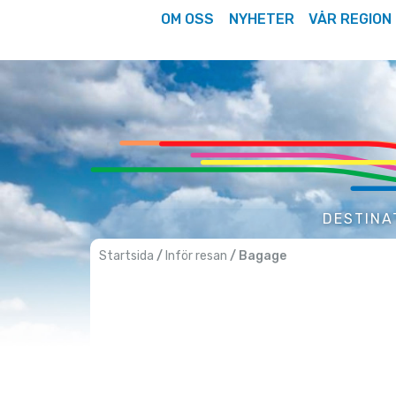
Hoppa
OM OSS
NYHETER
VÅR REGION
till
innehåll
DESTINA
Startsida
/
Inför resan
/ Bagage