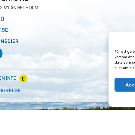
2 91 ÄNGELHOLM
00
.SE
 MEDIER
För att ge 
komma åt en
data som su
eller om du
ON INFO
Acc
GÖRELSE