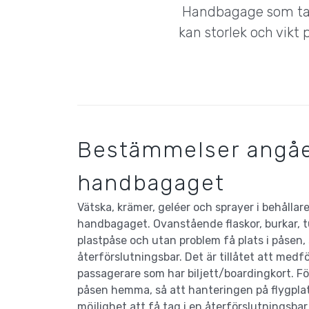
Handbagage som tas
kan storlek och vikt 
Bestämmelser angåe
handbagaget
Vätska, krämer, geléer och sprayer i behållar
handbagaget. Ovanstående flaskor, burkar, tu
plastpåse och utan problem få plats i påsen,
återförslutningsbar. Det är tillåtet att medfö
passagerare som har biljett/boardingkort. Fö
påsen hemma, så att hanteringen på flygplat
möjlighet att få tag i en återförslutningsba