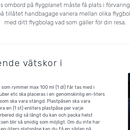
 ombord på flygplanet måste få plats i förvarin
på tillåtet handbagage variera mellan olika flygbol
med ditt flygbolag vad som gäller för din resa.
nde vätskor i
e som rymmer max 100 ml (1 dl) får tas med i
ber etc ska placeras i en genomskinlig en-liters
 som ska vara stängd. Plastpåsen ska vara
ra en (1 st) enliters plastpåse per varje
rbered dig så långt du kan och packa helst
sen blir så smidig som möjligt. Om du inte har
r en-liters platspåse kan du få en sådan på